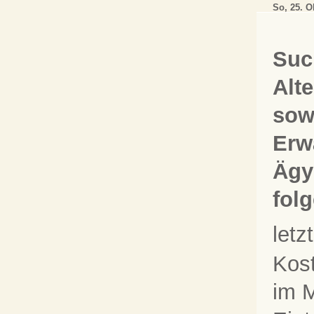
So, 25. O
Suc
Alt
sow
Erw
Ägy
fol
let
Kos
im M