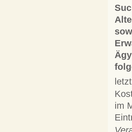
Suc
Alt
sow
Erw
Ägy
fol
let
Kos
im M
Eint
Vera