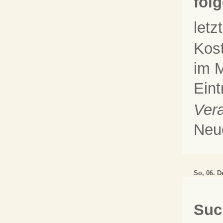
fol
let
Kos
im M
Eint
Vera
Neu
So, 06. D
Suc