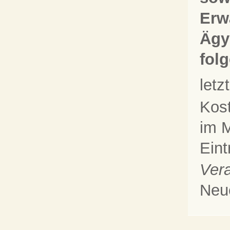
Erw
Ägy
fol
let
Kos
im M
Eint
Vera
Neu