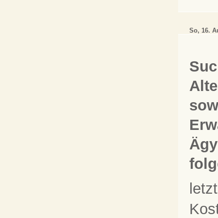
So, 16. 
Suc
Alt
sow
Erw
Ägy
fol
let
Kos