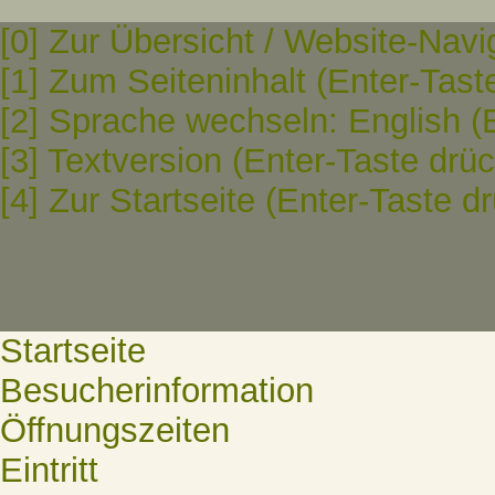
[0] Zur Übersicht / Website-Navi
[1] Zum Seiteninhalt (Enter-Tast
[2] Sprache wechseln: English (
[3] Textversion (Enter-Taste drü
[4] Zur Startseite (Enter-Taste d
Startseite
Besucherinformation
Öffnungszeiten
Eintritt