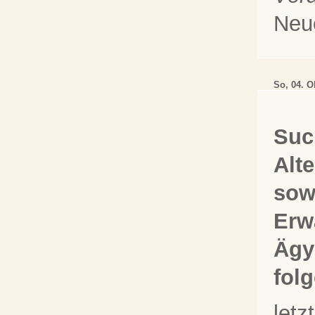
Neu
So, 04. O
Suc
Alt
sow
Erw
Ägy
fol
let