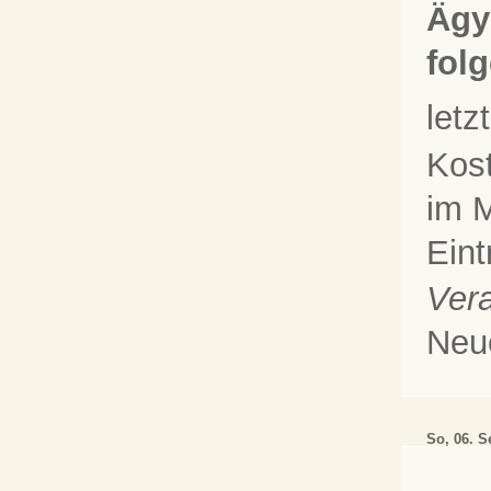
Ägy
fol
let
Kos
im M
Eint
Vera
Neu
So, 06. S