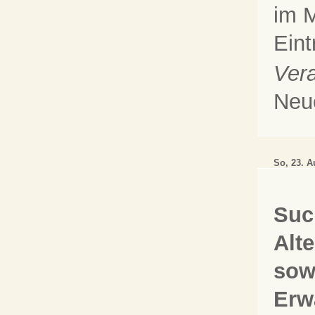
im M
Eint
Vera
Neu
So, 23. 
Suc
Alt
sow
Erw