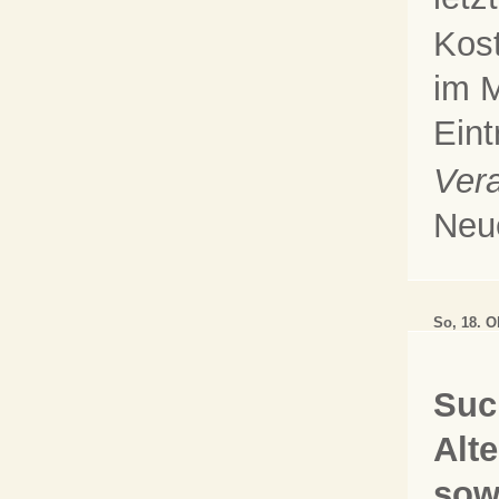
Kos
im M
Eint
Vera
Neu
So, 18. O
Suc
Alt
sow