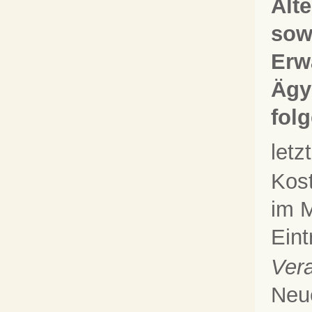
Alt
sow
Erw
Ägy
fol
let
Kos
im M
Eint
Vera
Neu