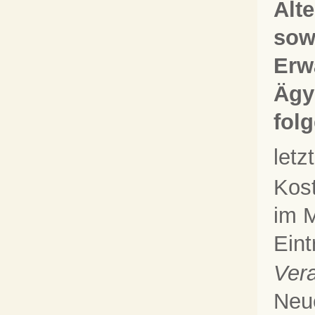
Alt
sow
Erw
Ägy
fol
let
Kos
im M
Eint
Vera
Neu