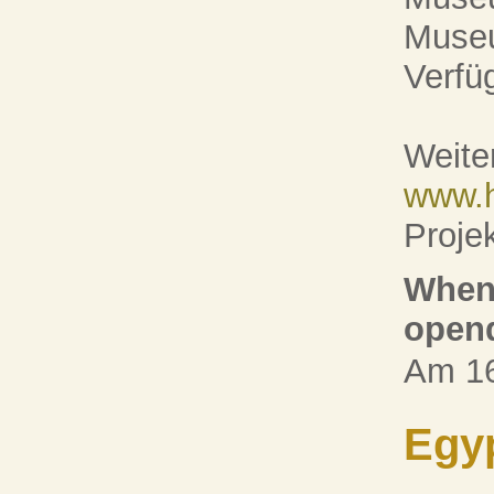
Museu
Verfü
Weite
www.h
Proje
When 
open
Am 16
Egyp