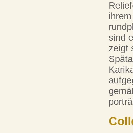
Relie
ihrem
rundp
sind e
zeigt 
Späta
Karik
aufge
gemäß
porträ
Coll