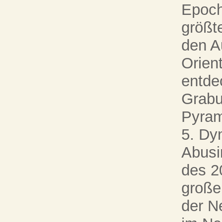
Epoch
größt
den A
Orien
entde
Grabu
Pyram
5. Dy
Abusi
des 2
große
der N