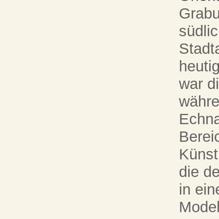
Grabu
südli
Stadt
heuti
war d
währe
Echna
Berei
Künst
die d
in ei
Modell