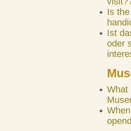
visit?
Is th
handi
Ist d
oder 
inter
Mus
What 
Museu
When 
open