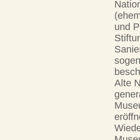
Natio
(ehem
und P
Stiftu
Sanie
sogen
besch
Alte N
gener
Museu
eröffn
Wiede
Museu