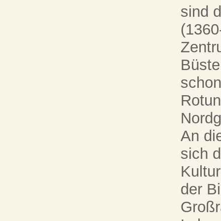
sind 
(136
Zentr
Büste
schon
Rotun
Nordg
An di
sich d
Kultu
der Bi
Großr