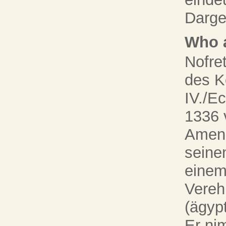
Darges
Who a
Nofre
des K
IV./E
1336 v
Ameno
seine
einem
Vereh
(ägypt
Er ni