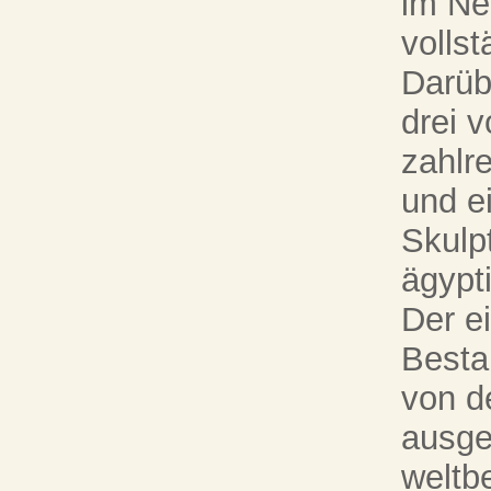
im Ne
vollst
Darüb
drei 
zahlr
und e
Skulp
ägypt
Der e
Besta
von de
ausge
weltb