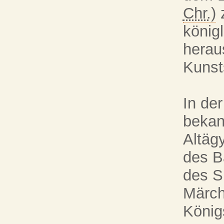
Chr.)
z
könig
herau
Kunst
In de
bekan
Altäg
des B
des S
Märch
König