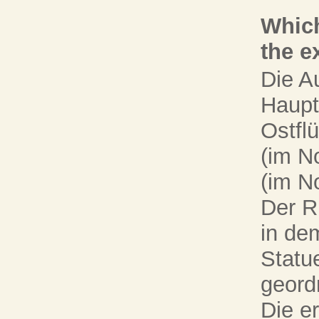
Which
the e
Die Au
Haupt
Ostfl
(im No
(im N
Der R
in de
Statu
geord
Die e