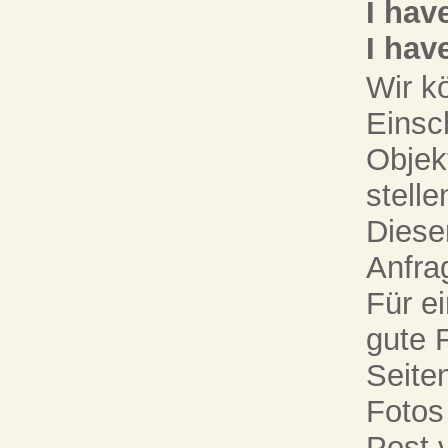
I hav
I hav
Wir k
Einsc
Objek
stell
Dieser
Anfra
Für e
gute 
Seiten
Fotos
Post 