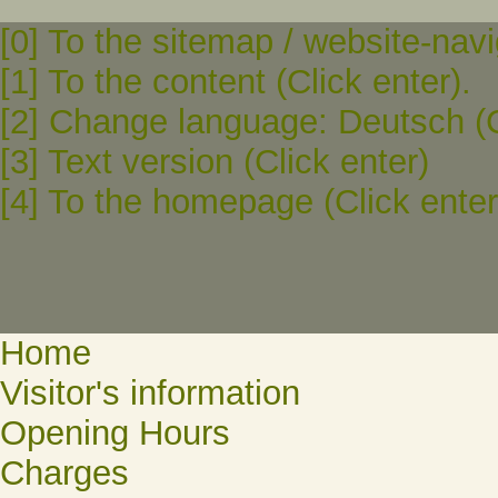
[0] To the sitemap / website-navi
[1] To the content (Click enter).
[2] Change language: Deutsch (C
[3] Text version (Click enter)
[4] To the homepage (Click enter
Home
Visitor's information
Opening Hours
Charges