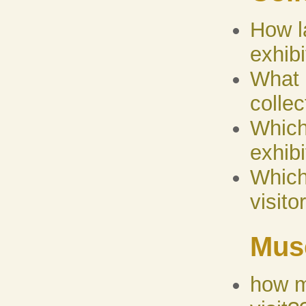
How l
exhibi
What 
collec
Which
exhibi
Which
visito
Mus
how m