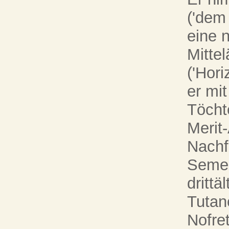
('dem 
eine 
Mitte
('Hori
er mi
Töcht
Merit
Nachf
Semen
drittä
Tutan
Nofret