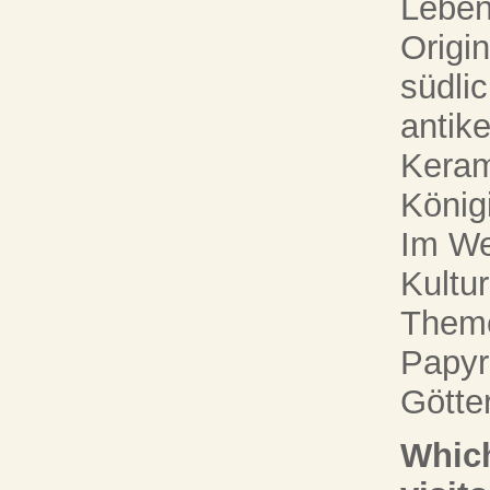
Leben
Origin
südli
antike
Keram
König
Im Wes
Kultu
Them
Papyr
Götter
Which