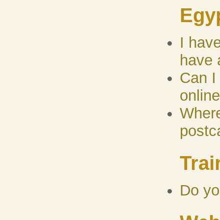
Egyp
I have
have 
Can I
onlin
Where
postc
Trai
Do yo