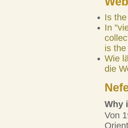
Web
Is the
In "vi
collec
is the
Wie lä
die W
Nefe
Why i
Von 1
Orient