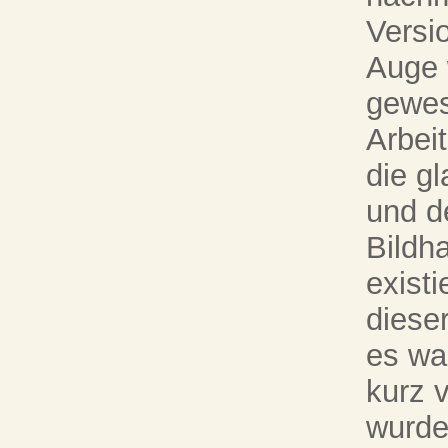
Versi
Auge 
gewes
Arbei
die gl
und d
Bildh
existi
diese
es wa
kurz v
wurde