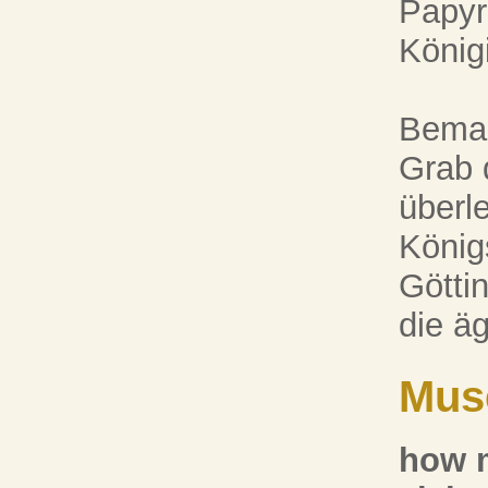
Papyr
Königi
Bemal
Grab 
überl
König
Götti
die ä
Mus
how m