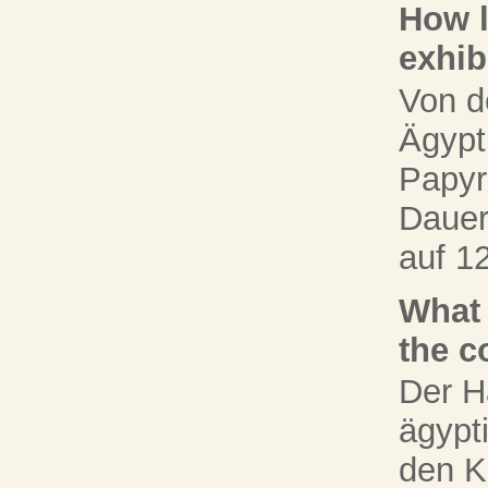
How l
exhib
Von d
Ägypt
Papyr
Dauer
auf 1
What 
the c
Der H
ägypt
den K