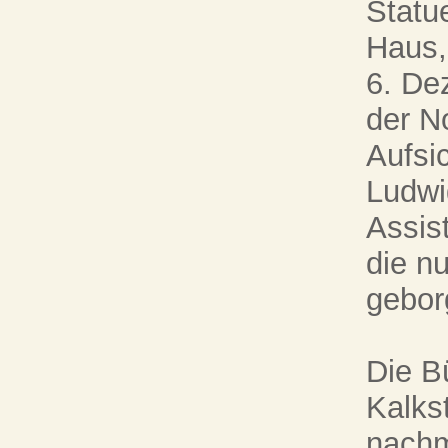
Statu
Haus,
6. De
der N
Aufsi
Ludwi
Assis
die n
gebor
Die B
Kalks
nachm