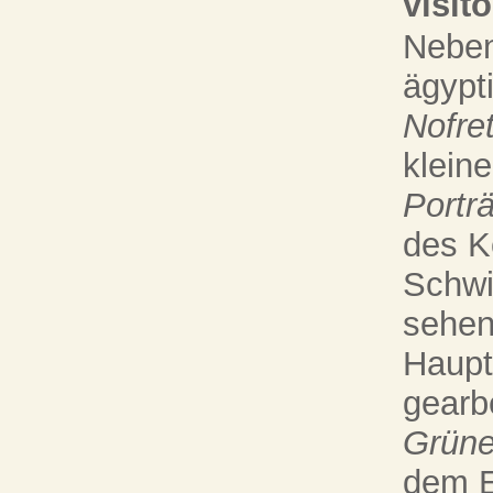
visit
Neben
ägypt
Nofre
kleine
Porträ
des K
Schwi
sehen
Hauptw
gearb
Grüne
dem E