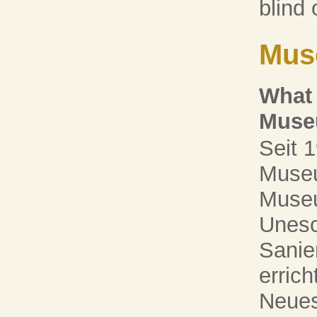
blind 
Mus
What 
Muse
Seit 
Museu
Museu
Unesc
Sanie
erric
Neues