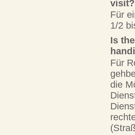
visit
Für e
1/2 b
Is th
hand
Für Ro
gehbe
die M
Diens
Diens
recht
(Stra