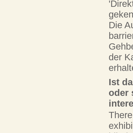
'Dire
geken
Die A
barrie
Gehbe
der K
erhalt
Ist d
oder 
inter
There 
exhib