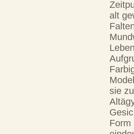
Zeitp
alt g
Falte
Mundw
Leben
Aufgr
Farbig
Model
sie z
Altägy
Gesic
Form 
eindeu