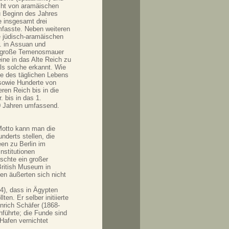
icht von aramäischen
u Beginn des Jahres
e insgesamt drei
fasste. Neben weiteren
e jüdisch-aramäischen
r. in Assuan und
e große Temenosmauer
ine in das Alte Reich zu
als solche erkannt. Wie
te des täglichen Lebens
sowie Hunderte von
ren Reich bis in die
 bis in das 1.
00 Jahren umfassend.
s Motto kann man die
derts stellen, die
en zu Berlin im
nstitutionen
rschte ein großer
British Museum in
en äußerten sich nicht
4), dass in Ägypten
n. Er selber initiierte
nrich Schäfer (1868-
führte; die Funde sind
Hafen vernichtet