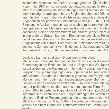
islamische Hinterlassenschaften zutage getreten. Die Nachr
Papyri, die 1904 im Kunsthandel aufgetaucht waren, führte z
1906 zur Verlagerung der Ausgrabungen nach Elephantine, di
mehrmonatige Kampagnen bis zu Beginn des Jahres 1908 um
aramäischen Papyri, die wie die früher aufgetauchten über di
Angehörigen der persischen Militärkolonie des 6./5. Jh. v. Ch
Elephantine Auskunft gaben, wurde auch zum ersten Mal di
des spätzeitlichen Chnumtempelbezirks dokumentiert. Auch e
datierende kleine Steinpyramide wurde erfasst, jedoch nicht 
in den anderen Stätten kamen in Elephantine vielfältige Relik
und Arbeitens aber auch Kultobjekte und Tempelausstattung 
Siegelabdrücken zutage. Hier reicht die Zeitspanne vom Mittle
koptische Zeit und damit vom Ende des 2. Jahrtausend v. Chr.
Jahrtausend n. Chr., mithin einen Zeitraum von mehr als 25
Doch wie kam es zu diesen Grabungen in Ägypten?
'Berlin braucht literarische griechische Papyri' - unter diese
Bestrebungen am Ende des 19. und zu Beginn des 20. Jahrhun
darauf abzielten, die Papyrussammlung der Königlichen Muse
Vergleich zu Sammlungen großer europäischer Museen oder I
aufzuwerten. Gerade an literarischen griechischen Papyri her
Mangel, durch den Berlin sich insbesondere gegenüber dem 
London in den Schatten gestellt fühlte. Großmachtbestrebung
nur auf politischem, sondern auch auf kulturellem Terrain!
Schon 1897 forderte der Papyrologe Ulrich Wilcken (1862-194
systematisch Grabungen nach Papyri durchgeführt werden sollte
eine erste Berliner Papyrusgrabung, die er zusammen mit Hei
1957) von Januar bis März 1899 in Herakleopolis Magna durch
jedoch bei einem Brand des Transportschiffes im Hamburger 
worden.