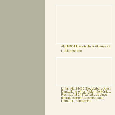
ÄM 18901 Basaltschale Ptolemaios
I. , Elephantine
Links: ÄM 24466 Siegelabdruck mit
Darstellung eines Ptolemäerkönigs;
Rechts: ÄM 24471 Abdruck eines
ptolemäischen Priestersiegels;
Herkunft: Elephantine