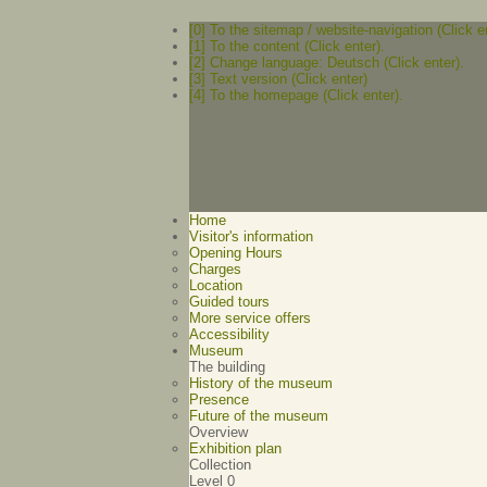
[0] To the sitemap / website-navigation (Click e
[1] To the content (Click enter).
[2] Change language: Deutsch (Click enter).
[3] Text version (Click enter)
[4] To the homepage (Click enter).
Home
Visitor's information
Opening Hours
Charges
Location
Guided tours
More service offers
Accessibility
Museum
The building
History of the museum
Presence
Future of the museum
Overview
Exhibition plan
Collection
Level 0