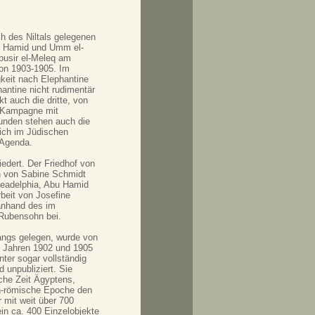
h des Niltals gelegenen
u Hamid und Umm el-
busir el-Meleq am
on 1903-1905. Im
gkeit nach Elephantine
ntine nicht rudimentär
t auch die dritte, von
e Kampagne mit
unden stehen auch die
sich im Jüdischen
 Agenda.
iedert. Der Friedhof von
en von Sabine Schmidt
eadelphia, Abu Hamid
beit von Josefine
anhand des im
Rubensohn bei.
angs gelegen, wurde von
 Jahren 1902 und 1905
ter sogar vollständig
 unpubliziert. Sie
che Zeit Ägyptens,
sch-römische Epoche den
 mit weit über 700
ein ca. 400 Einzelobjekte