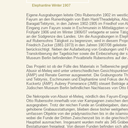
Elephantine Winter 1907
Eigene Ausgrabungen leitete Otto Rubensohn 1902 im westlic
Fayum an den Ruinenhügeln von Batn Harit/Theadelphia, Ab
Baragat/Tebtynis, in den Jahren 1902-1905 im Friedhof von A
Eingang zum Fayum sowie in Eschmunein in Mittelägypten v
Frühjahr 1906 und im Winter 1906/07 verlagerte er seine Täti
an der Südgrenze des Landes. Um die Ausgrabungen in Elepha
auf Rubensohns Tätigkeit zu begrenzen, wird in diesem Projek
Friedrich Zucker (1881-1973) in den Jahren 1907/08 geleitet
berücksichtigt. Neben der Aufarbeitung von Grabungen und F
Transkribierung der Tagebücher sowie die Einbeziehung der 
Museum Berlin befindenden Privatbriefe Rubensohns auf der
Das Projekt ist ob der Fülle des Materials in Teilbereiche gegl
Abusir el-Meleq wird unter unterschiedlichen Gesichtspunkt
(ÄMP) und Renate Germer ausgewertet. Die Grabungsorte Th
und Tebtynis, Eschmunein und Elephantine sind Fokus der Ar
Kuckertz (ÄMP). Aubrey Pomerance (JMB) steuert Beiträge 
Jüdischen Museum Berlin befindlichen Nachlasses von Otto 
Die Nekropole von Abusir el-Meleq, nördlich des Fayum-Eing
Otto Rubensohn innerhalb von vier Kampagnen zwischen den
ausgegraben. Trotz der reichen Funde an Grabbeigaben, darun
gehobene Grabausstattungen, blieben diese bisher weitgehend
umfassen Objekte von der prädynastischen bis in die islamis
wobei die Funde der Dritten Zwischenzeit bis in die griechi
Hauptteil ausmachen. Insgesamt wurden mehr als 345 Gräber
Bestattungen freigelegt. Von diesen Funden befinden sich all