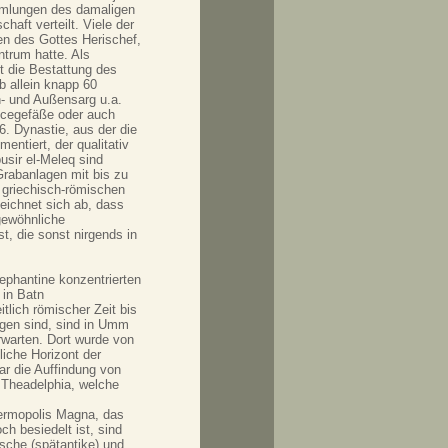
mmlungen des damaligen
haft verteilt. Viele der
en des Gottes Herischef,
ntrum hatte. Als
t die Bestattung des
 allein knapp 60
- und Außensarg u.a.
ncegefäße oder auch
6. Dynastie, aus der die
entiert, der qualitativ
usir el-Meleq sind
Grabanlagen mit bis zu
 griechisch-römischen
eichnet sich ab, dass
gewöhnliche
st, die sonst nirgends in
phantine konzentrierten
 in Batn
tlich römischer Zeit bis
igen sind, sind in Umm
rwarten. Dort wurde von
iche Horizont der
r die Auffindung von
 Theadelphia, welche
ermopolis Magna, das
ch besiedelt ist, sind
sche (spätantike) und