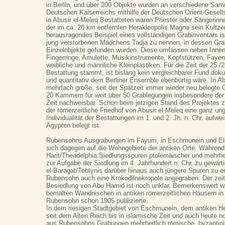
in Berlin, und über 200 Objekte wurden an verschiedene Sa
Deutschen Kaiserreichs mithilfe der Deutschen Orient-Gesellsc
in Abusir el-Meleq Bestatteten waren Priester oder Sängerinn
der im ca. 20 km entfernten Herakleopolis Magna sein Kultze
herausragendes Beispiel eines vollständigen Grabinventars is
jung verstorbenen Mädchens Tadja zu nennen, in dessen Grab
Einzelobjekte gefunden wurden. Diese umfassen neben Innen
Fingerringe, Amulette, Musikinstrumente, Kopfstützen, Faye
weibliche und männliche Kleinplastiken. Für die Zeit der 25./2
Bestattung stammt, ist bislang kein vergleichbarer Fund dokum
und quantitativ dem Berliner Ensemble ebenbürtig wäre. In Ab
mehrfach große, seit der Spätzeit immer wieder neu belegte 
20 Kammern für weit über 50 Grablegungen insbesondere der
Zeit nachweisbar. Schon beim jetzigen Stand des Projektes z
der römerzeitliche Friedhof von Abusir el-Meleq eine ganz un
Individualität der Bestattungen im 1. und 2. Jh. n. Chr. aufwei
Ägypten belegt ist.
Rubensohns Ausgrabungen im Fayum, in Eschmunein und Ele
sich dagegen auf die Wohngebiete der antiken Orte. Während
Harit/Theadelphia Siedlungsspuren ptolemäischer und mehrhei
zur Aufgabe der Siedlung im 4. Jahrhundert n. Chr. zu gewärt
el-Baragat/Tebtynis darüber hinaus auch jüngere Spuren zu e
Rubensohn auch eine Krokodilnekropole angegraben. Der zeitl
Besiedlung von Abu Hamid ist noch unklar. Bemerkenswert wa
bemalten Wandnischen in antiken römerzeitlichen Häusern in
Rubensohn schon 1905 publizierte.
In dem riesigen Stadtgebiet von Eschmunein, dem antiken H
seit dem Alten Reich bis in islamische Zeit und auch heute no
aus Rubensohns Grabungen mehrheitlich römische, byzantini