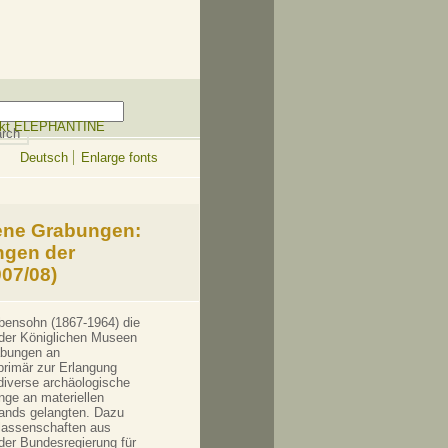
ekt ELEPHANTINE
Deutsch
Enlarge fonts
ene Grabungen:
ngen der
07/08)
ubensohn (1867-1964) die
g der Königlichen Museen
abungen an
primär zur Erlangung
diverse archäologische
nge an materiellen
lands gelangten. Dazu
rlassenschaften aus
der Bundesregierung für