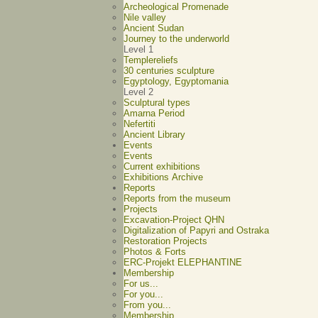
Archeological Promenade
Nile valley
Ancient Sudan
Journey to the underworld
Level 1
Templereliefs
30 centuries sculpture
Egyptology, Egyptomania
Level 2
Sculptural types
Amarna Period
Nefertiti
Ancient Library
Events
Events
Current exhibitions
Exhibitions Archive
Reports
Reports from the museum
Projects
Excavation-Project QHN
Digitalization of Papyri and Ostraka
Restoration Projects
Photos & Forts
ERC-Projekt ELEPHANTINE
Membership
For us...
For you...
From you...
Membership