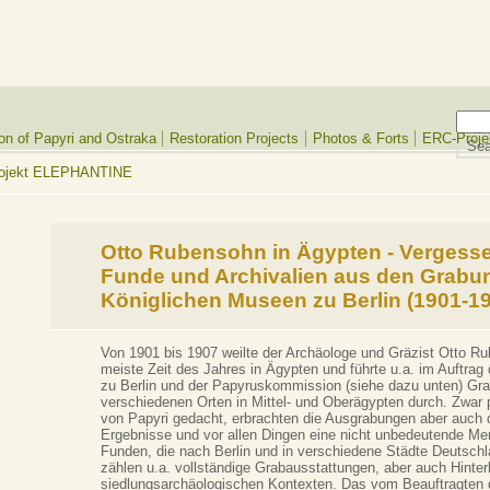
tion of Papyri and Ostraka
Restoration Projects
Photos & Forts
ERC-Proj
rojekt ELEPHANTINE
Otto Rubensohn in Ägypten - Vergess
Funde und Archivalien aus den Grabu
Königlichen Museen zu Berlin (1901-19
Von 1901 bis 1907 weilte der Archäologe und Gräzist Otto R
meiste Zeit des Jahres in Ägypten und führte u.a. im Auftra
zu Berlin und der Papyruskommission (siehe dazu unten) Gr
verschiedenen Orten in Mittel- und Oberägypten durch. Zwar 
von Papyri gedacht, erbrachten die Ausgrabungen aber auch 
Ergebnisse und vor allen Dingen eine nicht unbedeutende Me
Funden, die nach Berlin und in verschiedene Städte Deutsch
zählen u.a. vollständige Grabausstattungen, aber auch Hinte
siedlungsarchäologischen Kontexten. Das vom Beauftragten 