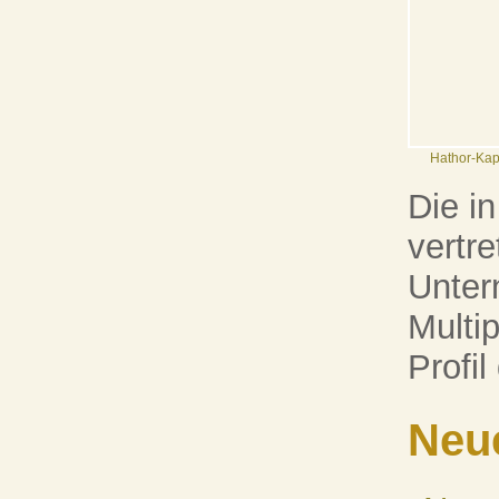
Hathor-Kape
Die i
vertre
Unter
Multip
Profi
Neu