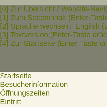
[0] Zur Übersicht / Website-Navi
[1] Zum Seiteninhalt (Enter-Tast
[2] Sprache wechseln: English (
[3] Textversion (Enter-Taste drü
[4] Zur Startseite (Enter-Taste d
Startseite
Besucherinformation
Öffnungszeiten
Eintritt