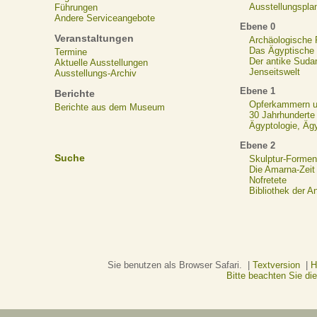
Ausstellungspla
Führungen
Andere Serviceangebote
Ebene 0
Veranstaltungen
Archäologische
Das Ägyptische N
Termine
Der antike Suda
Aktuelle Ausstellungen
Jenseitswelt
Ausstellungs-Archiv
Ebene 1
Berichte
Opferkammern un
Berichte aus dem Museum
30 Jahrhunderte
Ägyptologie, Äg
Ebene 2
Suche
Skulptur-Formen
Die Amarna-Zeit
Nofretete
Bibliothek der A
Sie benutzen als Browser Safari. |
Textversion
|
H
Bitte beachten Sie d