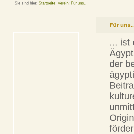
Sie sind hier:
Startseite
:
Verein: Für uns...
Für uns..
... is
Ägypt
der b
ägypti
Beitr
kultur
unmit
Origi
förder