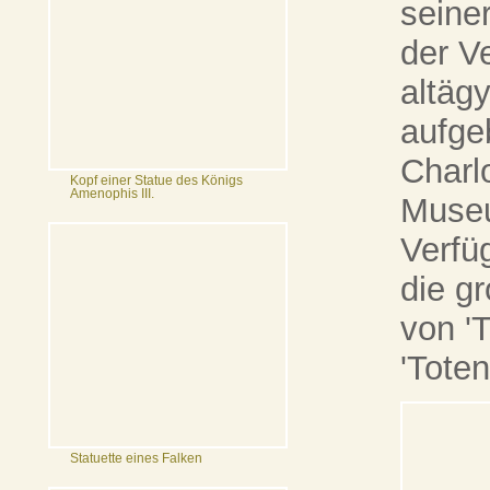
seine
der V
altäg
aufge
Charl
Kopf einer Statue des Königs
Amenophis III.
Museu
Verfü
die g
von '
'Tote
Statuette eines Falken