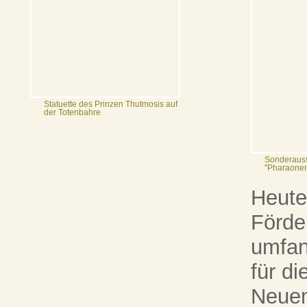
Statuette des Prinzen Thutmosis auf
der Totenbahre
Sonderauss
"Pharaone
Heute
Förde
umfan
für d
Neuen