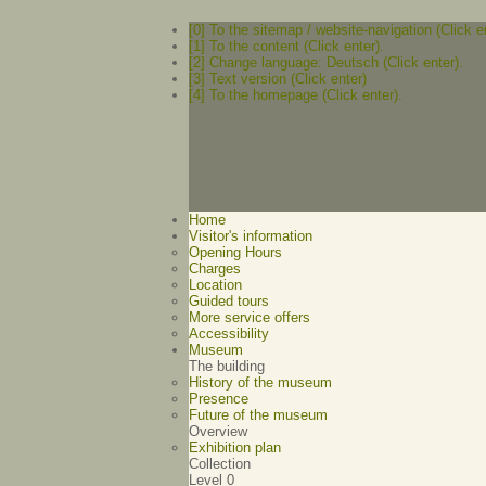
[0] To the sitemap / website-navigation (Click e
[1] To the content (Click enter).
[2] Change language: Deutsch (Click enter).
[3] Text version (Click enter)
[4] To the homepage (Click enter).
Home
Visitor's information
Opening Hours
Charges
Location
Guided tours
More service offers
Accessibility
Museum
The building
History of the museum
Presence
Future of the museum
Overview
Exhibition plan
Collection
Level 0