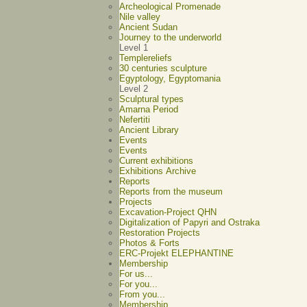
Archeological Promenade
Nile valley
Ancient Sudan
Journey to the underworld
Level 1
Templereliefs
30 centuries sculpture
Egyptology, Egyptomania
Level 2
Sculptural types
Amarna Period
Nefertiti
Ancient Library
Events
Events
Current exhibitions
Exhibitions Archive
Reports
Reports from the museum
Projects
Excavation-Project QHN
Digitalization of Papyri and Ostraka
Restoration Projects
Photos & Forts
ERC-Projekt ELEPHANTINE
Membership
For us...
For you...
From you...
Membership