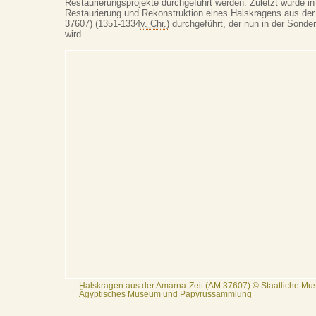
Restaurierungsprojekte durchgeführt werden. Zuletzt wurde 
Restaurierung und Rekonstruktion eines Halskragens aus de
37607) (1351-1334
v. Chr.)
durchgeführt, der nun in der Sonder
wird.
Halskragen aus der Amarna-Zeit (ÄM 37607) © Staatliche Mus
Ägyptisches Museum und Papyrussammlung