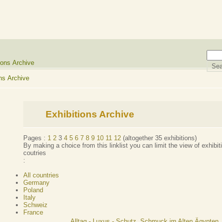
ions Archive
ns Archive
Exhibitions Archive
Pages :
1
2
3
4
5
6
7
8
9
10
11
12
(altogether 35 exhibitions)
By making a choice from this linklist you can limit the view of exhibiti
coutries
:
All countries
Germany
Poland
Italy
Schweiz
France
Alltag - Luxus - Schutz. Schmuck im Alten Ägypten