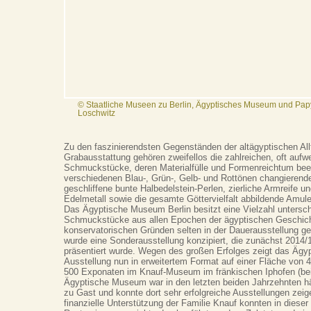
© Staatliche Museen zu Berlin, Ägyptisches Museum und Pap
Loschwitz
Zu den faszinierendsten Gegenständen der altägyptischen All
Grabausstattung gehören zweifellos die zahlreichen, oft aufw
Schmuckstücke, deren Materialfülle und Formenreichtum beei
verschiedenen Blau-, Grün-, Gelb- und Rottönen changierend
geschliffene bunte Halbedelstein-Perlen, zierliche Armreife un
Edelmetall sowie die gesamte Göttervielfalt abbildende Amule
Das Ägyptische Museum Berlin besitzt eine Vielzahl untersch
Schmuckstücke aus allen Epochen der ägyptischen Geschich
konservatorischen Gründen selten in der Dauerausstellung g
wurde eine Sonderausstellung konzipiert, die zunächst 201
präsentiert wurde. Wegen des großen Erfolges zeigt das Äg
Ausstellung nun in erweitertem Format auf einer Fläche von 
500 Exponaten im Knauf-Museum im fränkischen Iphofen (be
Ägyptische Museum war in den letzten beiden Jahrzehnten 
zu Gast und konnte dort sehr erfolgreiche Ausstellungen zei
finanzielle Unterstützung der Familie Knauf konnten in dieser 