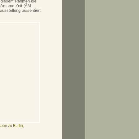
in diesem Rahmen die
r Amarna-Zeit (ÄM
ausstellung präsentiert
een zu Berlin,