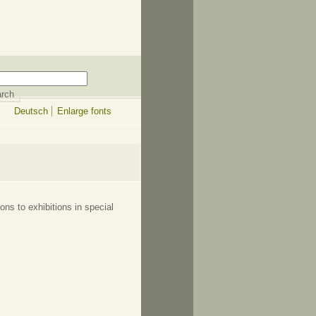
Deutsch
Enlarge fonts
ons to exhibitions in special