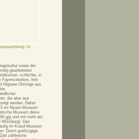
yrussammlung / N.
tagskultur sowie der
endig gearbeiteten
ndrucken: schlichte, in
e Fayenceketten, fein
d filigrane Ohrringe aus
tte.
iedlicher
te, die aber aus
ezeigt werden. Daher
4/15 im Neuen Museum
yptische Museum diese
400
qm
und mit mehr als
i Würzburg). Das
häufig im Knauf-Museum
gen. Durch großzügige
Zeit zahlreiche