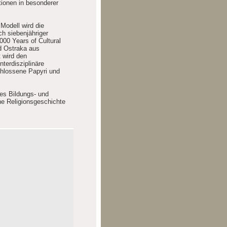
ionen in besonderer
Modell wird die
h siebenjähriger
000 Years of Cultural
nd Ostraka aus
t wird den
terdisziplinäre
chlossene Papyri und
hes Bildungs- und
he Religionsgeschichte