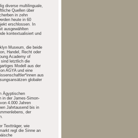
g diverse multilinguale,
ftliche Quellen über
cherben in zehn
erden heute in 60
ekt erschlossen. In
mit ausgewählten
nde kontextualisiert und
oklyn Museum, die beide
gion, Handel, Recht oder
 Young Academy of
ind letztlich die
gartiges Modell aus der
 von AGYA und eine
issenschaftler*innen aus
ösungsansätzen globaler
em Ägyptischen
ch in der James-Simon-
n von 4.000 Jahren
hen Jahrtausend bis in
sammenlebens, der
n.
r Textträger, wie
arkt regt die Sinne an
päische