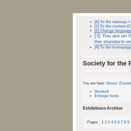
[0] To the sitemap / 
[1] To the content (C
[2] Change language:
[3] You are on t
the standard-ve
[4] To the homepage 
Society for the
You are here:
Home
:
Events
Deutsch
Enlarge fonts
Exhibitions Archive
Pages :
1
2
3
4
5
6
7
8
9