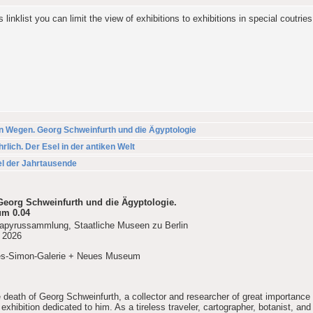
linklist you can limit the view of exhibitions to exhibitions in special coutries
n Wegen. Georg Schweinfurth und die Ägyptologie
rlich. Der Esel in der antiken Welt
el der Jahrtausende
Georg Schweinfurth und die Ägyptologie.
um 0.04
pyrussammlung, Staatliche Museen zu Berlin
, 2026
es-Simon-Galerie + Neues Museum
e death of Georg Schweinfurth, a collector and researcher of great importance
 exhibition dedicated to him. As a tireless traveler, cartographer, botanist, and