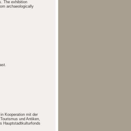
s. The exhibition
from archaeologically
ast.
n Kooperation mit der
Tourismus und Antiken,
s Hauptstadtkulturfonds