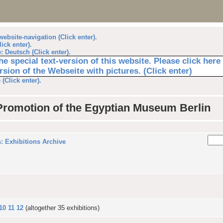
website-navigation (Click enter).
lick enter).
 Deutsch (Click enter).
he special text-version of this website. Please click her
rsion of the Webseite with pictures. (Click enter)
(Click enter).
 Promotion of the Egyptian Museum Berlin
: Exhibitions Archive
10
11
12
(altogether 35 exhibitions)