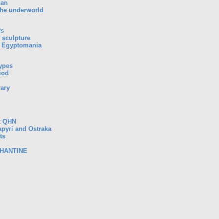
dan
the underworld
fs
 sculpture
, Egyptomania
types
iod
rary
t QHN
Papyri and Ostraka
ts
PHANTINE