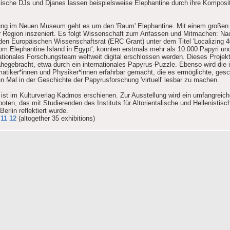
ische DJs und Djanes lassen beispielsweise Elephantine durch ihre Komposit
lung im Neuen Museum geht es um den 'Raum' Elephantine. Mit einem großen 
er Region inszeniert. Es folgt Wissenschaft zum Anfassen und Mitmachen: Nac
 den Europäischen Wissenschaftsrat (ERC Grant) unter dem Titel 'Localizing 4
from Elephantine Island in Egypt', konnten erstmals mehr als 10.000 Papyri u
nationales Forschungsteam weltweit digital erschlossen werden. Dieses Projek
hegebracht, etwa durch ein internationales Papyrus-Puzzle. Ebenso wird die in
tiker*innen und Physiker*innen erfahrbar gemacht, die es ermöglichte, ges
Mal in der Geschichte der Papyrusforschung 'virtuell' lesbar zu machen.
g ist im Kulturverlag Kadmos erschienen. Zur Ausstellung wird ein umfangreic
ten, das mit Studierenden des Instituts für Altorientalische und Hellenistisc
erlin reflektiert wurde.
11
12
(altogether 35 exhibitions)