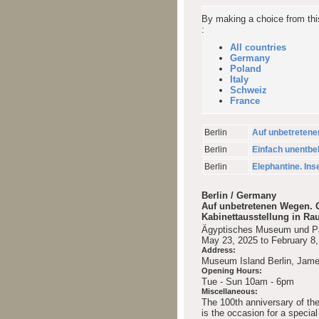
By making a choice from this 
:
All countries
Germany
Poland
Italy
Schweiz
France
Berlin
Auf unbetretene
Berlin
Einfach unentbeh
Berlin
Elephantine. Ins
Berlin / Germany
Auf unbetretenen Wegen. 
Kabinettausstellung in Ra
Ägyptisches Museum und Pa
May 23, 2025 to February 8
Address:
Museum Island Berlin, Jam
Opening Hours:
Tue - Sun 10am - 6pm
Miscellaneous:
The 100th anniversary of th
is the occasion for a special