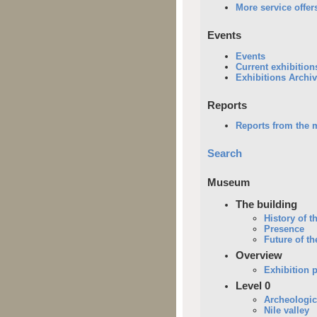
More service offer
Events
Events
Current exhibition
Exhibitions Archi
Reports
Reports from the
Search
Museum
The building
History of 
Presence
Future of 
Overview
Exhibition 
Level 0
Archeologi
Nile valley