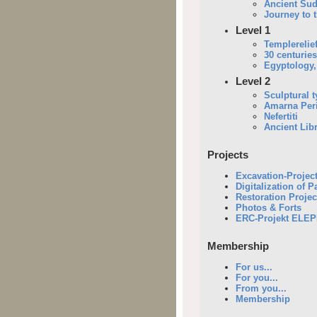
Ancient Su
Journey to 
Level 1
Templerelie
30 centuries
Egyptology
Level 2
Sculptural 
Amarna Per
Nefertiti
Ancient Lib
Projects
Excavation-Projec
Digitalization of 
Restoration Projec
Photos & Forts
ERC-Projekt ELE
Membership
For us...
For you...
From you...
Membership