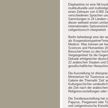
Elephantine ist eine Nil-Ins
multikulturelle und multirel
einen Zeitraum von 4.000 J
verschiedenen Sprachen und 
Sammlungen in 24 Ländern a
dieser weltweit ersten umfa
internationalen Spitzenstück
zeitgenössisch interpretiert.
Berlin beherbergt eine der
als Kooperationspartner*inne
Medizin. Was können wir he
Sciences and Humanities (AGY
Besucher*innen zu den hoch 
Vergangenheit für die Gegen
Dekade erfolgreicher deutsc
22 arabischen Staaten und D
gesellschaftlicher Herausfo
Die Ausstellung ist dreispra
Ministerium für Tourismus un
Galerie der Thematik 'Zeit' 
Kulturgeschichte verdeutlich
die Zeit nach der arabische
Religionsvorstellungen oder
Die Sonderausstellung hat s
Papyrus, Pergament oder Ton
und zeitgenössische Künstle