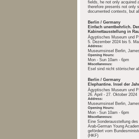
fields, he not only acquired 
therefore presents not only 
documented contexts, but als
Berlin / Germany
Einfach unentbehrlich. Der
Kabinettausstellung in Ra
Ägyptisches Museum und Pa
5. Dezember 2024 bis 5. Ma
Address:
Museumsinsel Berlin, Jame
Opening Hours:
Mon - Sun 10am - 6pm
Miscellaneous:
Esel sind nicht störrischer 
Berlin / Germany
Elephantine. Insel der Jah
Ägyptisches Museum und Pa
26. April - 27. Oktober 2024
Address:
Museumsinsel Berlin, Jame
Opening Hours:
Mon - Sun 10am - 6pm
Miscellaneous:
Eine Sonderausstellung des
Arab-German Young Academy
gefördert vom Bundesministe
(HKF)