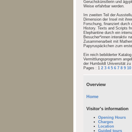
Geruchskünstlerin und ägypt
Weise erfahrbar werden.
Im zweiten Teil der Ausstel
Dimension der Insel mit ihr
Forschung, finanziert durch
History. Texts and Scripts 
Elephantine durch ein inter
Besucher*innen interaktiv na
Zusammenarbeit mit Mathema
Papyruspäckchen zum ersten 
Ein reich bebilderter Katalo
Vermittlungsprogramm angebo
der Humboldt Universität zu B
Pages :
1
2
3
4
5
6
7
8
9
10
Overview
Home
Visitor's information
Opening Hours
Charges
Location
Guided tours