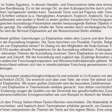
el im Süden Ägyptens. In diesem Handels- und Grenzzentrum lebte eine einmali
igiöse Bevölkerung. Es ist der einzige Ort, an dem Kulturgeschichte durch schri
ahren 'nachgelesen' werden kann. Tausende Texte sind auf Papyrus oder Tons
Schriften verfasst (u.a. Hieroglyphen, Aramäisch, Koptisch, Arabisch). Sie w
ufbewahrt und wurden in Berlin in einem großen europäischen Forschungsproj
ngreichen Ausstellungs-Präsentation werden herausragende Berliner Objekte 
en gezeigt. Die vielfältigen Inhalte der Texte werden durch archäologische Fu
 So wird die Nil-Insel Elephantine auf der Museumsinsel Berlin erlebbar.
 weltweit größten Sammlungen zu Elephantine neben dem Louvre und dem Bro
n der Ausstellung fungieren. Die Texte berichten von Pluralität, Familie, Reli
ute von Elephantine lernen? Im Dialog mit den Mitgliedern der Arab-German
A) wurden aktuelle Perspektiven für die Ausstellung reflektiert. Partizipativ s
relevanten Themen der Ausstellung involviert: Denn Elephantine ist ein einzi
wart und Zukunft. Mit der Ausstellung wird zugleich das 10-jährige Bestehen
h-arabischer Forschungskooperation und Wissenschaftsdiplomatie gefeiert. W
eutschland widmen sich hier in interdisziplinärer Forschung gemeinsamen L
rderungen.
chig konzipiert (arabisch/englisch/deutsch) und entsteht in Co-Kuration mit d
d Antiken (SCA). Sie erstreckt sich über zwei Teile: der erste Teil widmet si
auf Elephantine. Mit einem großen Zeitstrahl wird die besondere Zeitdimensio
t und Elephantine in Themeninseln erlebbar gemacht. Vom dritten vorchristlic
n Eroberung zeugen die Quellen von der Diversität des gesellschaftlichen Zu
 wissenschaftlichen Errungenschaften wie zum Beispiel im Bereich der Medizi
ich dem Prinzip Sehen-Hören-Tasten-Riechen verschrieben. Die Materialität de
scherben, wird haptisch durch Taststationen erfahrbar gemacht, ein Gewürzm
r*innen interpretieren die Themen der Texte auf ihre eigene Weise: Eine euro