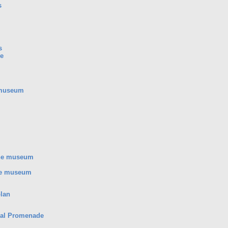
s
s
ve
 museum
the museum
the museum
plan
cal Promenade