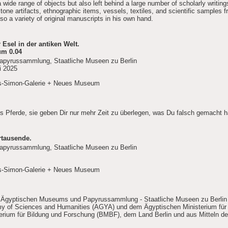
a wide range of objects but also left behind a large number of scholarly writing
stone artifacts, ethnographic items, vessels, textiles, and scientific samples 
o a variety of original manuscripts in his own hand.
 Esel in der antiken Welt.
um 0.04
pyrussammlung, Staatliche Museen zu Berlin
i 2025
s-Simon-Galerie + Neues Museum
als Pferde, sie geben Dir nur mehr Zeit zu überlegen, was Du falsch gemacht h
rtausende.
pyrussammlung, Staatliche Museen zu Berlin
s-Simon-Galerie + Neues Museum
 Ägyptischen Museums und Papyrussammlung - Staatliche Museen zu Berlin i
 of Sciences and Humanities (AGYA) und dem Ägyptischen Ministerium für 
rium für Bildung und Forschung (BMBF), dem Land Berlin und aus Mitteln de