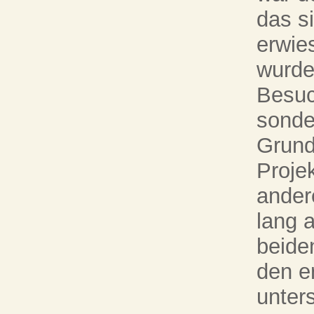
das s
erwies
wurden
Besuc
sonder
Grund
Proje
andere
lang 
beide
den e
unter