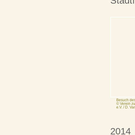
Stadt
Besuch des
© Verein z
e.V. / D. V
2014