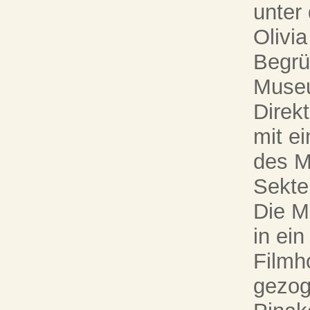
unter
Olivia
Begrü
Museu
Direk
mit e
des M
Sekte
Die M
in ei
Filmh
gezog