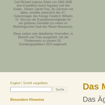
Carl Richard Lepsius führte von 1842-1845
eine Expedition durch Ägypten und den
Sudan. Johann Jakob Frey, als Zeichner mit
dabei, erstellte anlässlich des 47.
Geburtstages des Königs Friedrich Wilhelm
IV. Skizzen der Expeditionsmitglieder für
ein größeres Gemälde (zu sehen im
Mythologischen Saal des Neuen Museums).
Diese sieben sehr detailierten Vorstudien, in
Bleistift und Tinte ausgeführt, hat der
Förderverein zu seinem 50.
Gründungsjubiläum 2023 angekauft.
English
Schrift vergrößern
Das 
Das Äg
Besondere Hinweise