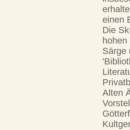
erhalt
einen 
Die Sk
hohen 
Särge 
'Biblio
Litera
Privat
Alten 
Vorste
Götter
Kultger