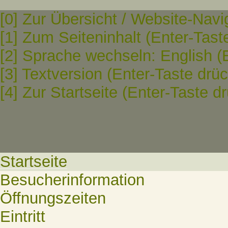
[0] Zur Übersicht / Website-Navi
[1] Zum Seiteninhalt (Enter-Tast
[2] Sprache wechseln: English (
[3] Textversion (Enter-Taste drü
[4] Zur Startseite (Enter-Taste d
Startseite
Besucherinformation
Öffnungszeiten
Eintritt