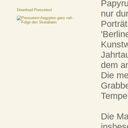
Papyru
Download Pressetext
nur du
Porträ
'Berli
Kunstw
Jahrta
dem an
Die me
Grabbe
Tempel
Die Ma
insbes