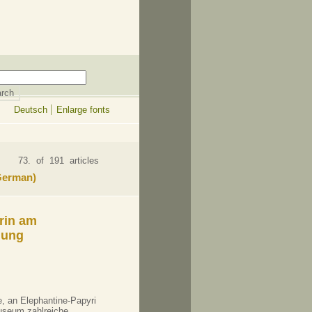
Deutsch
Enlarge fonts
73. of 191 articles
 German)
rin am
lung
e, an Elephantine-Papyri
useum zahlreiche