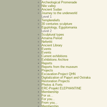
Archeological Promenade
Nile valley
Ancient Sudan
Journey to the underworld
Level 1
Templereliefs
30 centuries sculpture
Egyptology, Egyptomania
Level 2
Sculptural types
Amarna Period
Nefertiti
Ancient Library
Events
Events
Current exhibitions
Exhibitions Archive
Reports
Reports from the museum
Projects
Excavation-Project QHN
Digitalization of Papyri and Ostraka
Restoration Projects
Photos & Forts
ERC-Projekt ELEPHANTINE
Membership
For us...
For you...
From you...
Membership