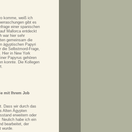
üro komme, weiß ich
berraschungen gibt es
Anfrage einer spanischen
auf Mallorca entdeckt
h war hier sehr
uten gemeinsam die
en ägyptischen Papyri
er die Selbstmord-Frage,
. Hier in New York
liner Papyrus gehören
en konnte. Die Kollegen
t.
ie mit Ihrem Job
t. Dass wir durch das
es Alten Ägypten
sstand erweitern oder
 Neulich habe ich ein
d bearbeitet, der
t wurde.