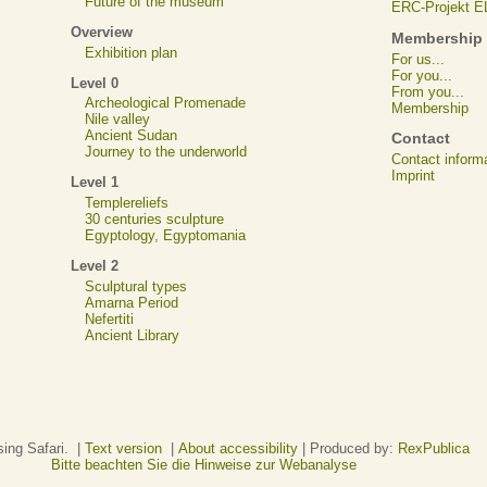
Future of the museum
ERC-Projekt 
Overview
Membership
Exhibition plan
For us...
For you...
Level 0
From you...
Archeological Promenade
Membership
Nile valley
Ancient Sudan
Contact
Journey to the underworld
Contact inform
Imprint
Level 1
Templereliefs
30 centuries sculpture
Egyptology, Egyptomania
Level 2
Sculptural types
Amarna Period
Nefertiti
Ancient Library
sing Safari. |
Text version
|
About accessibility
| Produced by:
RexPublica
Bitte beachten Sie die Hinweise zur Webanalyse