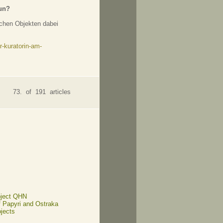
tun?
chen Objekten dabei
-kuratorin-am-
73. of 191 articles
oject QHN
of Papyri and Ostraka
ojects