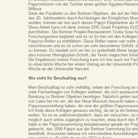
Papyruskisten von der Tochter eines großen Ägypten-Reisen
Wilbour.
Dank der Parallelen zu den Berliner Objekten, die auf der Nil
des 20. Jahrhunderts durch Archäologen der Königlichen Mu
wurden, können wir nun auch diesen Papyri Elephantine als H
Diese Arbeit kann ich dank meines ERC-Grant Projektes E
durchführen. Die Berliner Projekt-Restauratorin Tzulia Siopi 
Forschungsreise begleitet und es ist ihr hier mit den Kollegen
Papyrus-Rollen zu entblättern. Diese Rollen waren seit mehr 
verschlossen und es ist schon ein sehr besonderes Gefühl, d
zu können. Es handelt sich um bis zu anderthalb Meter lange R
also kursiver Hieroglyphen-Schrift, die Texte magischen Inhal
Die Ergebnisse meiner Forschung kann ich hier auch mit Fach
so etwa letzte Woche bei einem Vortrag an der Universität Pr
Woche an der Universität Harvard.
Wie sieht Ihr Berufsalltag aus?
Mein Berufsalltag ist sehr vielfältig, neben der Forschung an 
viele Fachanfragen von Kollegen weltweit, die sich austaus
Beratung zu Berliner Objekten benötigen. Natürlich gehen au
von Laien bei mir ein, die das Neue Museum besucht haben 
Papyrusausstellung haben, die eine der größten Papyrusausst
Ich finde diese Anfragen genauso wichtig, da wir ja ein breit
wollen. So ist es selbstverständlich, dass wir versuchen, so 
möglich auch online zugänglich zu machen, etwa durch das Po
habe in der Papyrussammlung beispielsweise gerade ein Pro
gebracht, das 1000 Papyri aus der Berliner Sammlung für eine
bereithält. Ansonsten betreue ich verschiedene Ausstellungen