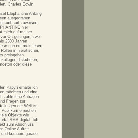
den, Charles Edwin
insel Elephantine Anfang
seen ausgegraben
erkunftsort zuweisen.
LEPHANTINE hier
hat mich auf meiner
 vor Ort gelungen, zwei
als 2500 Jahren
iese nun erstmals lesen
ollen in hieratischer,
ts preisgeben.
kollegen diskutieren,
inceton oder diese
den Papyri erhalte ich
chen möchten und eine
ch zahlreiche Anfragen
und Fragen zur
ellungen der Welt ist.
es Publikum erreichen
viele Objekte wie
rtal SMB digital. Ich
jekt zum Abschluss
n Online Auftritt
 und kuratiere gerade