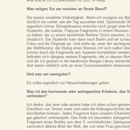
eine solche zu Erzählkulturen für 2017 in Katar.
Was mögen Sie am meisten an Ihrem Beruf?
Die bereits erwähnte Vielseitigkeit. Wenn ich morgens ins B
letztlich nie vorher, wie der Tag aussehen wird. Spannende Ü
eigentlich immer. Beispielsweise erreichte mich jüngst eine 
Studentin, die meinte, Papyrus-Fragmente in einem Museum 
zu haben, die zu einem berühmten Berliner Stück passten. Ic
skeptisch. Die Studentin kam dann nach Berlin und wir scha
Fotos und die Originale an. Und siehe da, einer der wichtigst
der Weltliteratur, der Dialog eines Mannes mit sich selbst üb
konnte durch die Fragmente aus Spanien komplettiert werden
befinden sich übrigens weitere Fragmente, die zu diesem Ber
und die ich gestern in der berühmten Morgan Library betracht
dort waren natürlich sehr an einer Zusammenarbeit interessier
Und was am wenigsten?
Es sollte eigentlich nur Herausforderungen geben.
Was ist das kurioseste oder aufregendste Erlebnis, das S
verbinden?
Ich denke, das eine oder andere habe ich oben schon genann
Entziffern von Texten mehr und mehr die Kulturgeschichte d
erschließen können. Jedes Fragment kann unseren Erkenntni
gar gänzlich umkrempeln. Das finde ich besonders aufregend.
Fragment eines Briefes aus dem 3. vorchristlichen Jahrtausen
vermutlich älteste Brief der Welt, der von einer Frau geschick