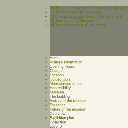
[0] To the sitemap / website-navigation (Click e
[1] To the content (Click enter).
[2] Change language: Deutsch (Click enter).
[3] Text version (Click enter)
[4] To the homepage (Click enter).
Home
Visitor's information
Opening Hours
Charges
Location
Guided tours
More service offers
Accessibility
Museum
The building
History of the museum
Presence
Future of the museum
Overview
Exhibition plan
Collection
Level 0