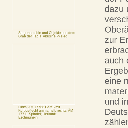
dazu 
versc
Oberä
Sargensemble und Objekte aus dem
Grab der Tadja, Abusir el-Meleq
zur E
erbra
auch 
Ergeb
eine 
mater
und i
Links: ÄM 17768 Gefäß mit
Deuts
Korbgeflecht ummantelt; rechts: ÄM
17711 Spindel; Herkunft:
Eschmunein
zählen