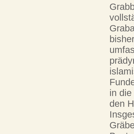
Grabb
volls
Graba
bishe
umfas
prädy
islam
Funde
in di
den H
Insge
Gräbe