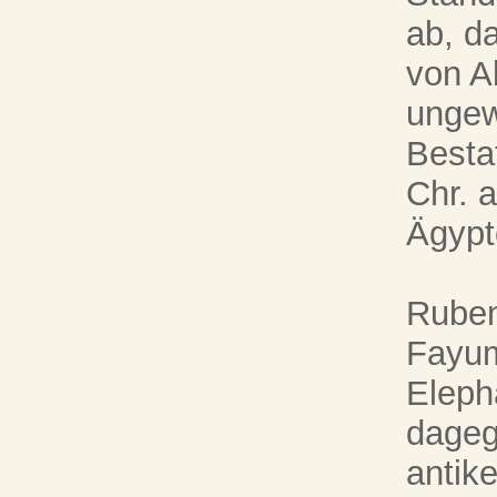
ab, d
von A
ungew
Besta
Chr. a
Ägypte
Ruben
Fayum
Eleph
dageg
antik