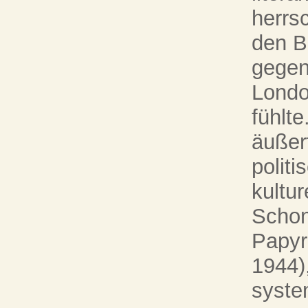
herrs
den B
gegen
Londo
fühlt
äußert
polit
kultur
Schon
Papyr
1944)
syste