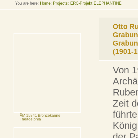
You are here:
Home
:
Projects: ERC-Projekt ELEPHANTINE
Otto R
Grabun
Grabun
(1901-1
Von 1
Archä
Ruben
Zeit 
führte
ÄM 15841 Bronzekanne,
Theadelphia
König
der P