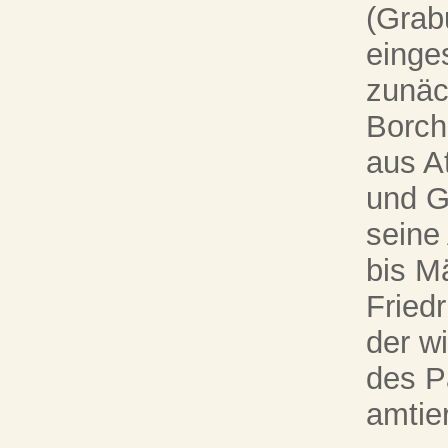
(Grab
einge
zunäc
Borch
aus A
und G
seine
bis M
Fried
der w
des P
amtier