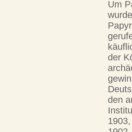
Um Pa
wurde
Papyr
geruf
käufl
der K
archä
gewin
Deuts
den a
Insti
1903,
1902,