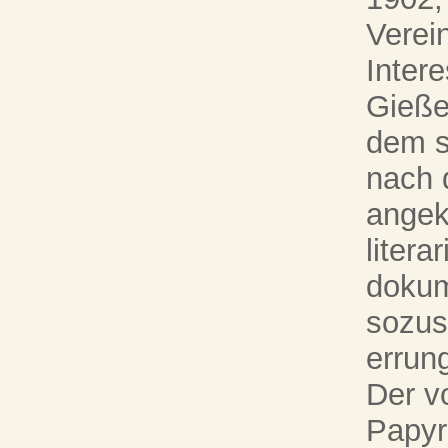
Verei
Intere
Gieße
dem s
nach 
angek
litera
dokum
sozus
errun
Der v
Papyr