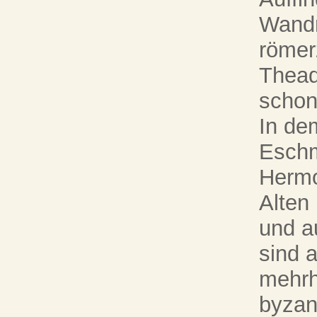
Wandn
römer
Thead
schon
In de
Eschm
Hermo
Alten 
und a
sind 
mehrh
byzan