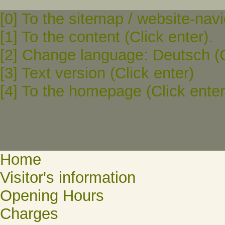
[0] To the sitemap / website-navi
[1] To the content (Click enter).
[2] Change language: Deutsch (C
[3] Text version (Click enter)
[4] To the homepage (Click enter
Home
Visitor's information
Opening Hours
Charges