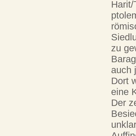
Harit
ptole
römis
Siedl
zu ge
Barag
auch 
Dort 
eine 
Der ze
Besie
unkla
Auffi