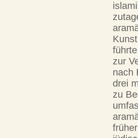
islam
zutag
aramä
Kunst
führt
zur V
nach 
drei 
zu Be
umfas
aramä
frühe