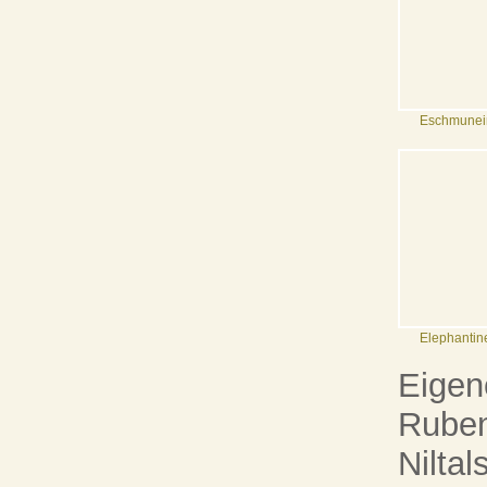
Eschmunein
Elephantin
Eigen
Ruben
Nilta