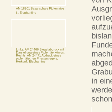
Ausgr
ÄM 18901 Basaltschale Ptolemaios
I. , Elephantine
vorli
aufzu
bislan
Funde
Links: ÄM 24466 Siegelabdruck mit
mache
Darstellung eines Ptolemäerkönigs;
Rechts: ÄM 24471 Abdruck eines
ptolemäischen Priestersiegels;
abged
Herkunft: Elephantine
Grabu
in ein
werde
schon 