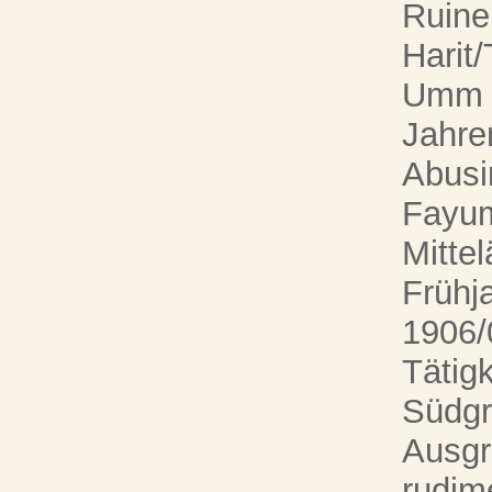
Ruine
Harit
Umm e
Jahre
Abusi
Fayum
Mitte
Frühj
1906/
Tätig
Südgr
Ausgr
rudim