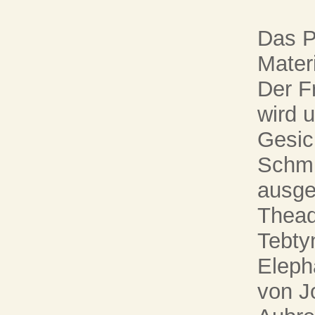
Das Pr
Materi
Der F
wird 
Gesic
Schmi
ausge
Thead
Tebty
Eleph
von J