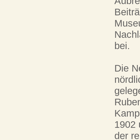
Aubre
Beitr
Museu
Nachl
bei.
Die N
nördl
geleg
Ruben
Kampa
1902 
der r