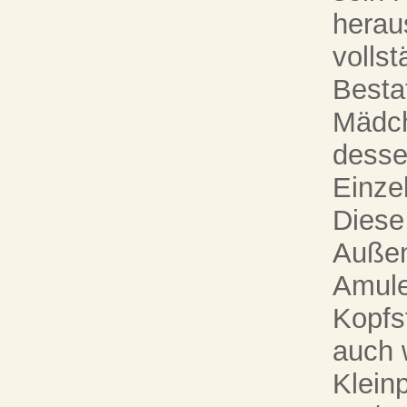
herau
vollst
Besta
Mädch
desse
Einze
Diese
Außen
Amule
Kopfs
auch 
Kleinp