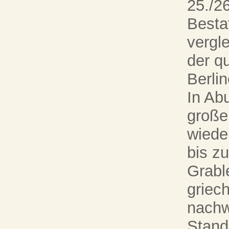
25./26
Besta
vergl
der qu
Berli
In Ab
große
wiede
bis z
Grabl
griec
nachw
Stand