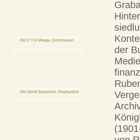
Graba
Hinte
siedl
Konte
ÄM 17714 Waage, Eschmunein
der B
Medie
finanz
Ruben
Verge
ÄM 18448 Bastschuh, Elephantine
Archi
König
(1901
von R