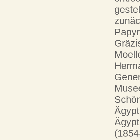
geste
zunäc
Papyr
Gräzi
Moell
Herma
Gener
Musee
Schön
Ägypt
Ägypt
(1854