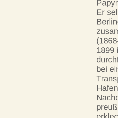
Papyr
Er sel
Berli
zusam
(1868
1899 
durch
bei e
Trans
Hafen
Nachd
preuß
erkle