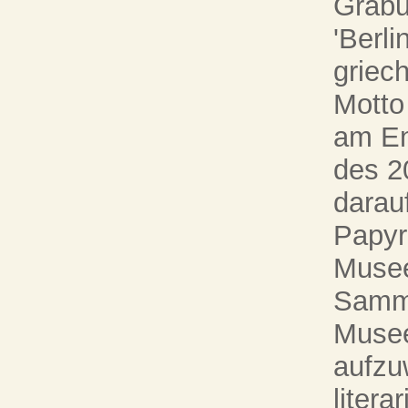
Grabu
'Berli
griech
Motto
am En
des 20
darauf
Papyr
Musee
Samml
Musee
aufzu
litera