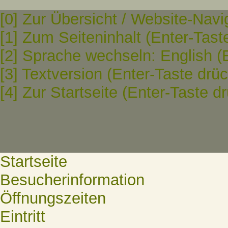
[0] Zur Übersicht / Website-Navi
[1] Zum Seiteninhalt (Enter-Tast
[2] Sprache wechseln: English (
[3] Textversion (Enter-Taste drü
[4] Zur Startseite (Enter-Taste d
Startseite
Besucherinformation
Öffnungszeiten
Eintritt