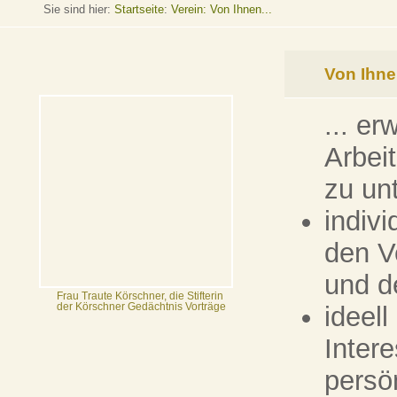
Sie sind hier:
Startseite
:
Verein: Von Ihnen...
Von Ihnen
... er
Arbei
zu un
indivi
den V
und d
Frau Traute Körschner, die Stifterin
ideel
der Körschner Gedächtnis Vorträge
Inter
persö