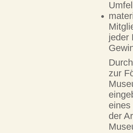
Umfel
materi
Mitgl
jeder
Gewin
Durch
zur F
Museu
eingeb
eines
der A
Museu