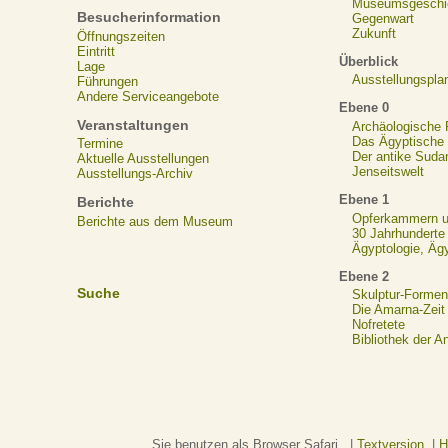
Museumsgeschi
Besucherinformation
Gegenwart
Zukunft
Öffnungszeiten
Eintritt
Überblick
Lage
Ausstellungspla
Führungen
Andere Serviceangebote
Ebene 0
Veranstaltungen
Archäologische
Das Ägyptische N
Termine
Der antike Suda
Aktuelle Ausstellungen
Jenseitswelt
Ausstellungs-Archiv
Ebene 1
Berichte
Opferkammern un
Berichte aus dem Museum
30 Jahrhunderte
Ägyptologie, Äg
Ebene 2
Suche
Skulptur-Formen
Die Amarna-Zeit
Nofretete
Bibliothek der A
Sie benutzen als Browser Safari. |
Textversion
|
H