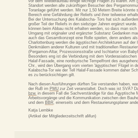
vor dem Wiederaufbau einige wichtige Fragen zu klären. Am 
Standort werden alle zukünftigen Besucher des Pergamonmu
Toranlage geführt werden. Mit nur 1,50 Metern Breite könnte 
Bereich eine Gefährdung der Reliefs und ihrer teilweise erha
Bei der Untersuchung des Kalabscha- Tors hat sich außerde
großer Teil der Reliefs in den siebziger Jahren ergänzt wurd
können beim Abbau nicht erhalten werden, so dass man sich 
Umgang mit originaler und ergänzter Substanz Gedanken ma
auch das Gesamtkonzept eine Rolle spielen, denn anders als 
Charlottenburg werden die ägyptischen Architekturen auf der I
Denkmälern anderer Kulturen und mit traditionellen Restaurie
(Pergamon-Altar, Prozessionsstraße und Ischtartor von Baby
Besonders eng ist die Verbindung mit dem Vorderasiatischen
Halaf-Fassade, eine nordsyrische Tempelfront des ausgehend
Chr., wird den Übergang vom vierten 'ägyptischen' Flügel in 
Kalabscha-Tor wie der Tell Halaf-Fassade kommen daher Schr
es zu berücksichtigen gilt.
Nach diesen Ausführungen dürften Sie verstanden haben, w
der RuB im
PMU
zur Zeit veranstaltet. Doch was ist SVÄ? Dah
bzw.
in diesem Fall die Sachverständige für das Ägyptische 
Arbeitsvorgänge und die Kommunikation zwischen den Bauh
und dem
BBR
, einerseits und dem Restaurierungsplaner ander
Katja Lembke
(Artikel der Mitgliederzeitschrift aMun)