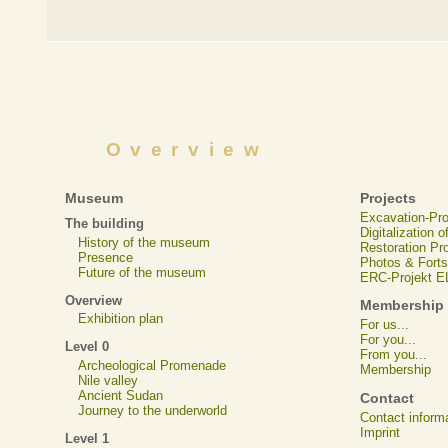
Overview
Museum
Projects
Excavation-Pr
The building
Digitalization 
History of the museum
Restoration Pr
Presence
Photos & Forts
Future of the museum
ERC-Projekt 
Overview
Membership
Exhibition plan
For us...
For you...
Level 0
From you...
Archeological Promenade
Membership
Nile valley
Ancient Sudan
Contact
Journey to the underworld
Contact inform
Imprint
Level 1