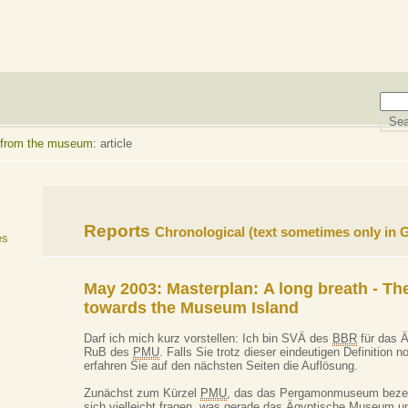
 from the museum
: article
Reports
Chronological
(text sometimes only in
es
May 2003: Masterplan:
A long breath - The
towards the Museum Island
Darf ich mich kurz vorstellen: Ich bin SVÄ des
BBR
für das 
RuB des
PMU
. Falls Sie trotz dieser eindeutigen Definition 
erfahren Sie auf den nächsten Seiten die Auflösung.
Zunächst zum Kürzel
PMU
, das das Pergamonmuseum bezeic
sich vielleicht fragen, was gerade das Ägyptische Museum