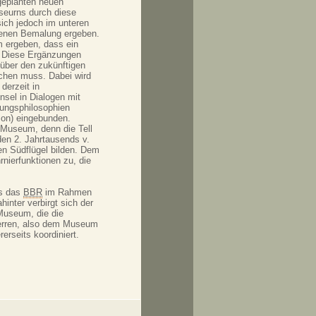
geplanten neuen
seurns durch diese
sich jedoch im unteren
ltenen Bemalung ergeben.
m ergeben, dass ein
e. Diese Ergänzungen
über den zukünftigen
chen muss. Dabei wird
derzeit in
nsel in Dialogen mit
rungsphilosophien
Ion) eingebunden.
 Museum, denn die Tell
en 2. Jahrtausends v.
den Südflügel bilden. Dem
nierfunktionen zu, die
as das
BBR
im Rahmen
inter verbirgt sich der
Museum, die die
erren, also dem Museum
erseits koordiniert.