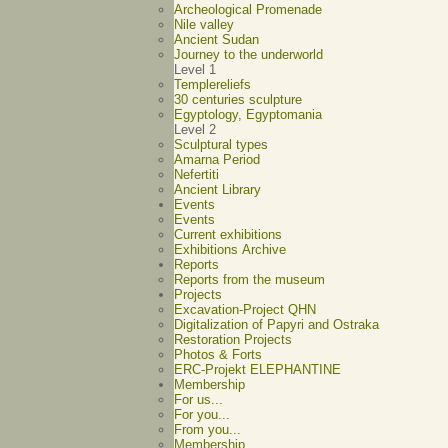
Archeological Promenade
Nile valley
Ancient Sudan
Journey to the underworld
Level 1
Templereliefs
30 centuries sculpture
Egyptology, Egyptomania
Level 2
Sculptural types
Amarna Period
Nefertiti
Ancient Library
Events
Events
Current exhibitions
Exhibitions Archive
Reports
Reports from the museum
Projects
Excavation-Project QHN
Digitalization of Papyri and Ostraka
Restoration Projects
Photos & Forts
ERC-Projekt ELEPHANTINE
Membership
For us...
For you...
From you...
Membership