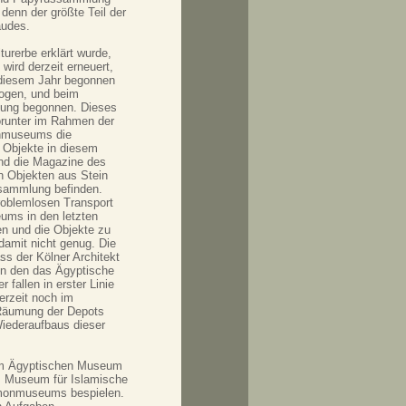
denn der größte Teil der
äudes.
urerbe erklärt wurde,
ird derzeit erneuert,
diesem Jahr begonnen
zogen, und beim
ung begonnen. Dieses
worunter im Rahmen der
onmuseums die
 Objekte in diesem
ind die Magazine des
n Objekten aus Stein
ssammlung befinden.
roblemlosen Transport
ums in den letzten
n und die Objekte zu
damit nicht genug. Die
s der Kölner Architekt
 in den das Ägyptische
fallen in erster Linie
erzeit noch im
 Räumung der Depots
iederaufbaus dieser
dem Ägyptischen Museum
s Museum für Islamische
gamonmuseums bespielen.