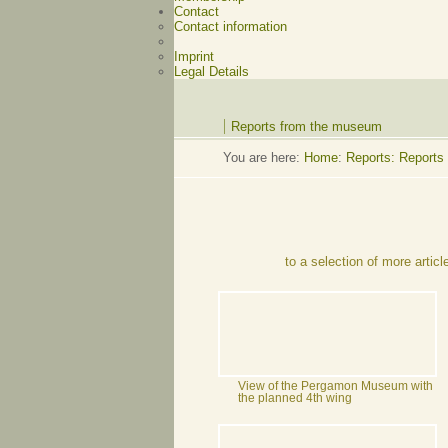
Contact
Contact information
Imprint
Legal Details
Reports from the museum
You are here:
Home
:
Reports: Reports
to a selection of more articl
View of the Pergamon Museum with
the planned 4th wing