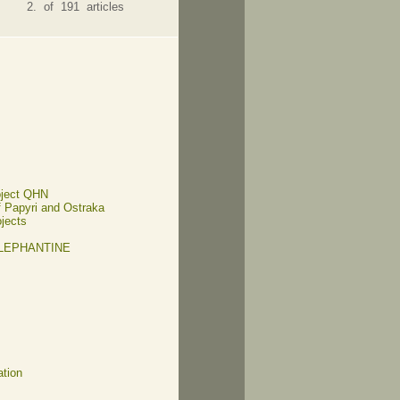
2. of 191 articles
oject QHN
of Papyri and Ostraka
ojects
ELEPHANTINE
ation