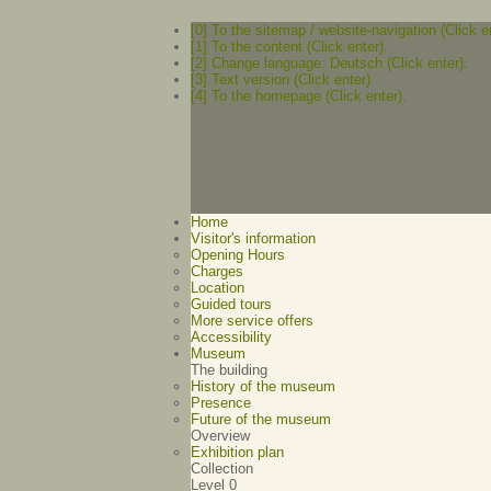
[0] To the sitemap / website-navigation (Click e
[1] To the content (Click enter).
[2] Change language: Deutsch (Click enter).
[3] Text version (Click enter)
[4] To the homepage (Click enter).
Home
Visitor's information
Opening Hours
Charges
Location
Guided tours
More service offers
Accessibility
Museum
The building
History of the museum
Presence
Future of the museum
Overview
Exhibition plan
Collection
Level 0