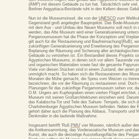
(ÄMP) mit diesem Gebäude zu tun hat. Tatsächlich sehr viel, 
Berliner Aegyptiaca-Bestände ruht in den Kellern dieses Geb
Nun ist die Museumsinsel, die von der
UNESCO
zum Weltkult
Gegenstand groß angelegter Bauprojekte: Das Bode-Museum w
mit dem Aus - und Umbau des Neuen Museums soll noch in 
werden, das Alte Museum wird einer Generalsanierung unter
Pergamoumuseum hat die Phase der Konzeption und Vorplan
gilt auch für die 'Restaurierung und Baufreimachung'(RuB), 
zukünftigen Generalsanierung und Erweiterung des Pergam
Beplanung der Räumung und Sicherung aller archäologischen
Gebäude zu verstehen ist. Ein Bestandteil dieses Projekts s
Ägyptischen Museums, in denen sich vor allem Tausende vo
und organischen Materialien sowie fast die gesamte Papyru
Viele von diesen Stücken sind in einem Zustand, der einen p
unmöglich macht. So haben sich die Restauratoren des Muse
Monaten die Mühe gemacht, die Spreu vom Weizen zu trenne
bezeichnen, die vor der Räumung zu restaurieren sind. Doch 
Planungen fiir das zukünftige Pergamomuseum sehen vor, das
O.M. Ungers am Kupfergraben einen vierten Flügel errichtet,
Museum mit seinen Großarchitekturen einziehen wird. Darunter 
das Kalabscha-Tor und Teile des Sahure- Tempels, die sich d
Charlottenburger Ägyptischen Museum befinden. Neben der
gehört daher auch die Planung des Abbaus, Transports und W
Denkmäler in die laufende Maßnahme.
Insgesamt betrifft 'Ruß
PMU
' vier Museen, nämlich außer 
die Antikensammlung, das Vorderasiatische Museum und da
Kunst, die auch die derzeitige Ausstellungsfläche des Per