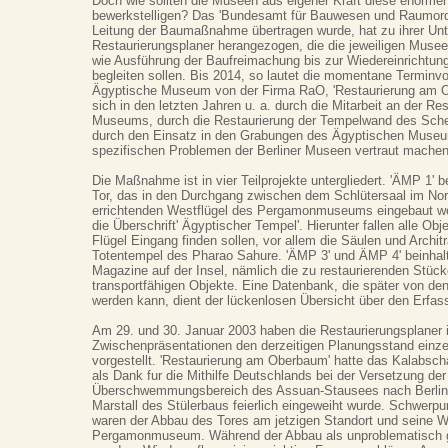
Doch wie sollten die Museen aus eigener Kraft diese enorme
bewerkstelligen? Das 'Bundesamt für Bauwesen und Raumord
Leitung der Baumaßnahme übertragen wurde, hat zu ihrer Unt
Restaurierungsplaner herangezogen, die die jeweiligen Muse
wie Ausführung der Baufreimachung bis zur Wiedereinrichtu
begleiten sollen. Bis 2014, so lautet die momentane Terminvo
Ägyptische Museum von der Firma RaO, 'Restaurierung am Ob
sich in den letzten Jahren u. a. durch die Mitarbeit an der R
Museums, durch die Restaurierung der Tempelwand des Sche
durch den Einsatz in den Grabungen des Ägyptischen Museu
spezifischen Problemen der Berliner Museen vertraut machen
Die Maßnahme ist in vier Teilprojekte untergliedert. 'ÄMP 1' b
Tor, das in den Durchgang zwischen dem Schlütersaal im Nor
errichtenden Westflügel des Pergamonmuseums eingebaut wer
die Überschrift' Ägyptischer Tempel'. Hierunter fallen alle Obje
Flügel Eingang finden sollen, vor allem die Säulen und Archi
Totentempel des Pharao Sahure. 'ÄMP 3' und ÄMP 4' beinhalte
Magazine auf der Insel, nämlich die zu restaurierenden Stüc
transportfähigen Objekte. Eine Datenbank, die später von 
werden kann, dient der lückenlosen Übersicht über den Erfa
Am 29. und 30. Januar 2003 haben die Restaurierungsplane
Zwischenpräsentationen den derzeitigen Planungsstand einze
vorgestellt. 'Restaurierung am Oberbaum' hatte das Kalabsch
als Dank fur die Mithilfe Deutschlands bei der Versetzung d
Überschwemmungsbereich des Assuan-Stausees nach Berlin 
Marstall des Stülerbaus feierlich eingeweiht wurde. Schwerpu
waren der Abbau des Tores am jetzigen Standort und seine W
Pergamonmuseum. Während der Abbau als unproblematisch ge