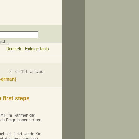
Deutsch
Enlarge fonts
2. of 191 articles
 German)
 first steps
ÄMP im Rahmen der
noch Frage haben sollten,
hnet. Jetzt werde Sie
 und Papyrussammlung