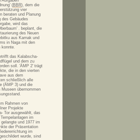
n Aufgaben
nung' (
BBR
), dem die
erstützung vier
en beraten und Planung
ng des Gebäudes
rgabe, wird das
erbaum' . beplant, die
estaurierung des Neuen
bitku aus Karnak und
ms in Naga mit den
 konnte.
etrifft das Kalabscha-
dflügel und dem zu
den soll. 'ÄMP 2' trägt
kte, die in den vierten
trave aus dem
n schließlich alle
ke (ÄMP 3) und die
den Museen übernommen
ssungsstand.
r im Rahmen von
lner Projekte
a- Tor ausgewählt, das
er Tempelanlagen im
gelangte und 1977 im
nkte der Präsentation
iedererrichtung im
schildert wurde, sind